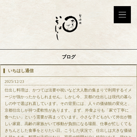
ブログ
いちはし通信
2025/12/23
仕出し料理は、かつては法要や祝いなど大人数の集まりで利用するイメ
ージが強かったかもしれません。しかし今、京都の仕出しは現代の暮ら
しの中で選ばれ直しています。その背景には、人々の価値観の変化と、
京都仕出しが持つ柔軟性があります。 まず、外食よりも「家で丁寧に
食べたい」という需要が高まっています。小さな子どもがいて外出が難
しい家庭、高齢の家族がいて移動が負担になる場面、仕事が忙しくても
きちんとした食事をとりたい日。こうした状況で、仕出しは大きな価値