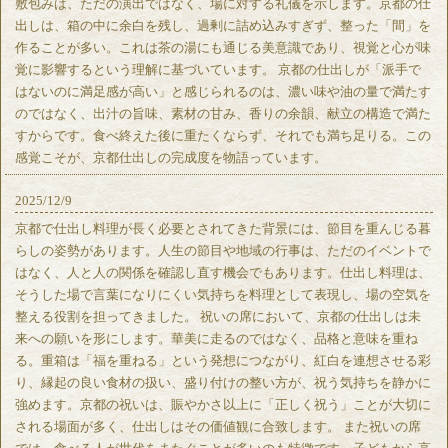
敷包みは、ただの演出ではなく、場に対する礼儀を示します。京都の仕
出しは、箱の中に余白を残し、過剰に詰め込みすぎず、整った「間」を
作ることが多い。これは茶の湯にも通じる美意識であり、視覚と心が味
覚に影響するという理解に基づいています。 京都の仕出しが「派手で
はないのに満足感が高い」と感じられるのは、濃い味や油の量で満たす
のではなく、出汁の旨味、素材の甘み、香りの余韻、献立の構造で満た
すからです。食べ終えた後に重たくならず、それでも満ち足りる。この
感覚こそが、京都仕出しの完成度を物語っています。
2025/12/9
京都で仕出し料理が長く必要とされてきた背景には、節目を重んじる暮
らしの姿勢があります。人生の節目や地域の行事は、ただのイベントで
はなく、人と人の関係を確認し直す機会でもあります。仕出し料理は、
そうした場で言葉になりにくい気持ちを料理として表現し、場の空気を
整える役割を担ってきました。 祝いの席において、京都の仕出しは未
来への願いを形にします。華美に走るのではなく、品格と意味を重ね
る。重箱は「福を重ねる」という発想につながり、紅白を連想させる彩
り、縁起の良い食材の扱い、盛り付けの整い方が、祝う気持ちを静かに
強めます。京都の祝いは、賑やかさ以上に「正しく祝う」ことが大切に
される場面が多く、仕出しはその価値観に合致します。 また祝いの席