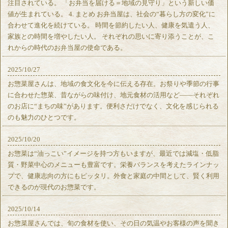
注目されている。 「お弁当を届ける＝地域の見守り」という新しい価
値が生まれている。 4. まとめ お弁当屋は、社会の“暮らし方の変化”に
合わせて進化を続けている。 時間を節約したい人、健康を気遣う人、
家族との時間を増やしたい人。 それぞれの思いに寄り添うことが、こ
れからの時代のお弁当屋の使命である。
2025/10/27
お惣菜屋さんは、地域の食文化を今に伝える存在。お祭りや季節の行事
に合わせた惣菜、昔ながらの味付け、地元食材の活用など——それぞれ
のお店に“まちの味”があります。便利さだけでなく、文化を感じられる
のも魅力のひとつです。
2025/10/20
お惣菜は“油っこい”イメージを持つ方もいますが、最近では減塩・低脂
質・野菜中心のメニューも豊富です。栄養バランスを考えたラインナッ
プで、健康志向の方にもピッタリ。外食と家庭の中間として、賢く利用
できるのが現代のお惣菜です。
2025/10/14
お惣菜屋さんでは、旬の食材を使い、その日の気温やお客様の声を聞き