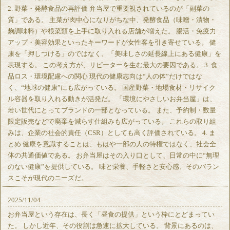
2. 野菜・発酵食品の再評価 弁当屋で重要視されているのが「副菜の
質」である。 主菜が肉中心になりがちな中、発酵食品（味噌・漬物・
麹調味料）や根菜類を上手に取り入れる店舗が増えた。 腸活・免疫力
アップ・美容効果といったキーワードが女性客を引き寄せている。 健
康を「押しつける」のではなく、「美味しさの延長線上にある健康」を
表現する。 この考え方が、リピーターを生む最大の要因である。 3. 食
品ロス・環境配慮への関心 現代の健康志向は“人の体”だけではな
く、“地球の健康”にも広がっている。 国産野菜・地場食材・リサイク
ル容器を取り入れる動きが活発だ。 「環境にやさしいお弁当屋」は、
若い世代にとってブランドの一部となっている。 また、予約制・数量
限定販売などで廃棄を減らす仕組みも広がっている。 これらの取り組
みは、企業の社会的責任（CSR）としても高く評価されている。 4. ま
とめ 健康を意識することは、もはや一部の人の特権ではなく、社会全
体の共通価値である。 お弁当屋はその入り口として、日常の中に“無理
のない健康”を提供している。 味と栄養、手軽さと安心感、そのバラン
スこそが現代のニーズだ。
2025/11/04
お弁当屋という存在は、長く「昼食の提供」という枠にとどまってい
た。 しかし近年、その役割は急速に拡大している。 背景にあるのは、