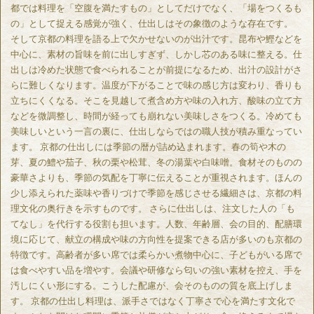
都では料理を「空腹を満たすもの」としてだけでなく、「場をつくるも
の」として捉える感覚が強く、仕出しはその象徴のような存在です。
そして京都の料理を語る上で欠かせないのが出汁です。昆布や鰹などを
中心に、素材の旨味を前に出しすぎず、しかし芯のある味に整える。仕
出しは冷めた状態で食べられることが前提になるため、出汁の設計がさ
らに難しくなります。温度が下がることで味の感じ方は変わり、香りも
立ちにくくなる。そこを見越して煮含め方や味の入れ方、酸味の立て方
などを微調整し、時間が経っても崩れない美味しさをつくる。冷めても
美味しいという一言の裏に、仕出しならではの職人技が積み重なってい
ます。 京都の仕出しには季節の暦が詰め込まれます。春の筍や木の
芽、夏の鱧や茄子、秋の栗や松茸、冬の湯葉や白味噌。食材そのものの
豪華さよりも、季節の気配を丁寧に伝えることが重視されます。ほんの
少し添えられた薬味や香りづけで季節を感じさせる繊細さは、京都の料
理文化の奥行きを示すものです。 さらに仕出しは、注文した人の「も
てなし」を代行する役割も担います。人数、年齢層、会の目的、配膳環
境に応じて、献立の構成や味の方向性を提案できる店が多いのも京都の
特徴です。高齢者が多い席では柔らかい煮物中心に、子どもがいる席で
は食べやすい品を増やす。会議や研修なら匂いの強い素材を控え、手を
汚しにくい形にする。こうした配慮が、会そのものの質を底上げしま
す。 京都の仕出し料理は、派手さではなく丁寧さで心を満たす文化で