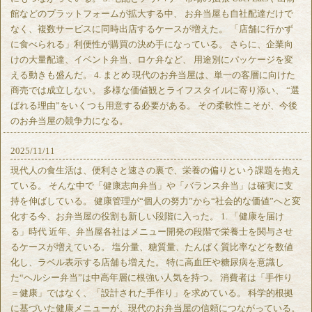
館などのプラットフォームが拡大する中、 お弁当屋も自社配達だけで
なく、複数サービスに同時出店するケースが増えた。 「店舗に行かず
に食べられる」利便性が購買の決め手になっている。 さらに、企業向
けの大量配達、イベント弁当、ロケ弁など、 用途別にパッケージを変
える動きも盛んだ。 4. まとめ 現代のお弁当屋は、単一の客層に向けた
商売では成立しない。 多様な価値観とライフスタイルに寄り添い、 “選
ばれる理由”をいくつも用意する必要がある。 その柔軟性こそが、今後
のお弁当屋の競争力になる。
2025/11/11
現代人の食生活は、便利さと速さの裏で、栄養の偏りという課題を抱え
ている。 そんな中で「健康志向弁当」や「バランス弁当」は確実に支
持を伸ばしている。 健康管理が“個人の努力”から“社会的な価値”へと変
化する今、お弁当屋の役割も新しい段階に入った。 1. 「健康を届け
る」時代 近年、弁当屋各社はメニュー開発の段階で栄養士を関与させ
るケースが増えている。 塩分量、糖質量、たんぱく質比率などを数値
化し、ラベル表示する店舗も増えた。 特に高血圧や糖尿病を意識し
た“ヘルシー弁当”は中高年層に根強い人気を持つ。 消費者は「手作り
＝健康」ではなく、「設計された手作り」を求めている。 科学的根拠
に基づいた健康メニューが、現代のお弁当屋の信頼につながっている。