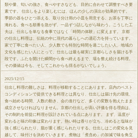
類や量、匂いの強さ、食べやすさなども、目的に合わせて調整すべき要
素です。 仕出しをより楽しむには、ほんの少しの演出が効果的です。
季節の器をひとつ添える、取り分け用の小皿を用意する、お茶を丁寧に
淹れる。食べる順番を急がず、一品ずつ話しながら味わう。こうした工
夫は、仕出しを単なる食事ではなく「時間の体験」に変えます。 京都
の仕出し料理は、伝統の中に現代の暮らしへの適応力を持っています。
家で丁寧に食べたい人、少人数でも特別な時間を過ごしたい人、地域の
文化を感じたい人にとって、仕出しは最も確実に京都らしさを届ける手
段です。ふたを開けた瞬間から食べ終えるまで、場を整え続ける料理。
その価値は今も、そしてこれからも揺るがないでしょう。
2025/12/15
仕出し料理の難しさは、料理が移動することにあります。店内のベスト
コンディションで提供できる料理とは異なり、仕出しは届け先の環境、
食べ始める時間、人数の動き、会の進行など、多くの変数を抱えたまま
成立させなければなりません。京都の仕出しが高い評価を得る理由は、
その制約を前提に料理が設計されている点にあります。 まず、温度が
変わると味の印象は変わります。熱い時は香りが立ち、冷めると塩味が
強く感じられたり、脂が重く感じられたりする。仕出しはこの変化を見
越して、味付けを決めていきます。煮物は「煮含め」の加減で味を角立