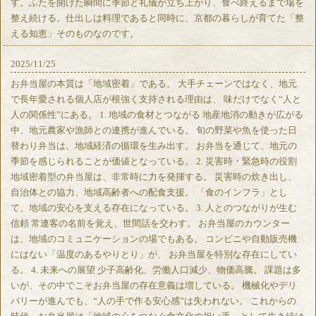
す。ふたを開けた瞬間に季節と礼儀が立ち上がり、食べ終えるまで場を
整え続ける。仕出しは料理であると同時に、京都の暮らしが育てた「整
える知恵」そのものなのです。
2025/11/25
お弁当屋の本質は「地域密着」である。 大手チェーンではなく、地元
で長年愛される個人店が根強く支持される理由は、 味だけでなく“人と
人の関係性”にある。 1. 地域の食材とつながる 地産地消の動きが広がる
中、地元農家や漁師との連携が進んでいる。 旬の野菜や魚を使った日
替わり弁当は、地域経済の循環を生み出す。 お弁当を通じて、地元の
季節を感じられることが価値となっている。 2. 災害時・緊急時の役割
地域密着型の弁当屋は、非常時に力を発揮する。 災害時の炊き出し、
自治体との協力、地域高齢者への配食支援。 「食のインフラ」とし
て、地域の安心を支える存在になっている。 3. 人とのつながりが生む
信頼 常連客の名前を覚え、世間話を交わす。 お弁当屋のカウンター
は、地域のコミュニケーションの場でもある。 コンビニや自動販売機
にはない「温度のあるやりとり」が、 お弁当屋を特別な存在にしてい
る。 4. 未来への展望 少子高齢化、労働人口減少、物価高騰。 課題は多
いが、その中でこそお弁当屋の存在意義は増している。 機械化やデリ
バリーが進んでも、“人の手で作る安心感”は失われない。 これからの