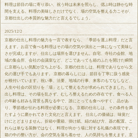
料理は節目の場に寄り添い、祝う時は未来を照らし、偲ぶ時は静かな時
間を支える。料理の美味しさだけでなく、場の空気を整える力こそが、
京都仕出しの本質的な魅力だと言えるでしょう。
2025/12/2
京都の仕出し料理の魅力を一言で表すなら、「季節を運ぶ料理」だと言
えます。お店で食べる料理はその場の空気や演出と一体になって美味し
さが完成しますが、仕出しは場所を選びません。自宅、寺社の会館、地
域の集会所、会社の会議室など、どこであっても箱のふたを開けた瞬間
に京都らしい気配が立ち上がる。京都の仕出しは、料理でありながら文
化の運び手でもあります。 京都の暮らしには、節目を丁寧に扱う感覚
が根付いています。祝い事、法要、地域の行事、来客のもてなしなど、
人生や社会の区切りを「場」として整える力が求められてきました。仕
出し料理は、その場を乱さず、むしろ整えるための存在です。食べる人
の年齢も好みも背景も異なる中で、誰にとっても食べやすく、品があ
り、季節感が伝わる料理が必要になる。京都の仕出しは、その条件を満
たすように磨かれてきた文化だと言えます。 仕出しの価値は、味覚だ
けにとどまりません。折箱や重箱、掛け紙、紐の結び方、器の配置。こ
れらは単なる装飾ではなく、料理が向かう場に対する礼儀の表現です。
箱の中の整い方が、会の空気を落ち着かせ、人の気持ちを整えます。京