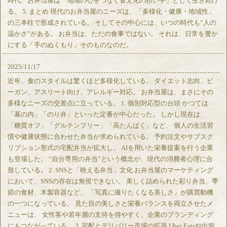
時代、お弁当屋は「地域の心をつなぐ食文化の担い手」として生き続け
る。 5. まとめ 現代のお弁当屋のニーズは、「多様化・健康・地域性」
の三本柱で形成されている。 そしてその中心には、いつの時代も“人の
温かさ”がある。 お弁当は、ただの食事ではない。 それは、日常を豊か
にする「手のぬくもり」そのものなのだ。
2025/11/17
近年、食のスタイルは驚くほど多様化している。 ダイエット志向、ビ
ーガン、アスリート向け、アレルギー対応。 お弁当屋は、まさにその
多様なニーズの交差点に立っている。 1. 個別対応型の台頭 かつては
「幕の内」「のり弁」といった定番が中心だった。 しかし現在は、
「糖質オフ」「グルテンフリー」「高たんぱく」など、 個人の生活習
慣や健康状態に合わせた弁当が求められている。 予約注文やサブスク
リプション形式の宅配弁当が拡大し、 AIを用いた栄養提案を行う企業
も登場した。 “自分専用の弁当”という概念が、現代の消費者心理に合
致している。 2. SNSと「映える弁当」文化 お弁当屋のマーケティング
において、SNSの存在は無視できない。 美しく詰められた彩り弁当、季
節の食材、木製容器など、 「写真に撮りたくなる美しさ」が購買動機
の一つになっている。 見た目の美しさと栄養バランスを両立させたメ
ニューは、 女性客や若年層の支持を得やすく、企業のブランディング
にもつながっている。 3. 宅配とデリバリー市場の拡張 Uber Eatsや出前