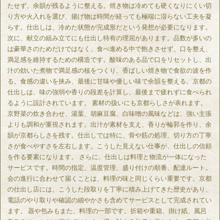
たせず、余韻が残るように整える。焼き物は冷めても硬くなりにくい切
り方や火入れを選び、揚げ物は時間が経っても極端に湿らない工夫を凝
らす。仕出しは、冷めた状態が完成形だという発想が必要になります。
次に、献立の組み立てにも仕出し特有の理屈があります。品数が多いの
は豪華さのためだけではなく、食べ進める中で飽きさせず、口を整え、
満足感を維持するための構造です。酸味のある品で口をリセットし、出
汁の効いた煮物で満足感の核をつくり、香ばしい焼き物で食欲の波を作
る。食感の違いを挟み、最後に甘味や優しい味で余韻を整える。京都の
仕出しは、味の強弱や香りの段差を計算し、最後まで疲れずに食べられ
るように設計されています。 素材の扱いにも京都らしさが表れます。
京野菜の炊き合わせ、湯葉、胡麻豆腐、白味噌の風味などは、強い主張
よりも調和が重視されます。出汁が素材を支え、香りが輪郭を作り、余
韻が京都らしさを残す。仕出しでは特に、骨や筋の処理、切り方の丁寧
さが食べやすさを左右します。こうした見えない仕事が、仕出しの信頼
を作る要素になります。 さらに、仕出しは料理と物流が一体になった
サービスです。時間の指定、温度管理、盛り付けの順番、配達ルート。
会の進行に合わせて届くことは、料理の味と同じくらい重要です。京都
の仕出し店には、こうした段取りを丁寧に積み上げてきた歴史があり、
電話のやり取りや確認の細やかさも含めてサービスとして完成されてい
ます。 器や包みもまた、料理の一部です。折箱や重箱、掛け紙、風呂