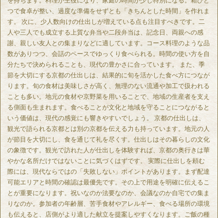
を持ちます。料理が主役になり、家庭の時間が少し特別になる。箱ひと
つで食卓が整い、過度な準備をせずとも「きちんとした時間」を作れま
す。 次に、少人数向けの仕出しが増えている点も注目すべきです。二
人や三人でも成立する上質な弁当や二段弁当は、記念日、両親への感
謝、親しい友人との集まりなどに適しています。コース料理のような品
数がありつつ、会話のペースでゆっくり食べられる。時間の使い方を自
分たちで決められることも、現代の豊かさに合っています。 また、季
節を大切にする京都の仕出しは、結果的に旬を活かした食べ方につなが
ります。旬の食材は美味しさが高く、無理のない流通や加工で扱われる
ことも多い。地元の食材や京野菜を用いることで、地域の生産者を支え
る側面も生まれます。食べることが文化と地域を守ることにつながると
いう価値は、現代の感覚にも響きやすいでしょう。 京都の仕出しは、
観光で語られる京都とは別の京都を伝える力も持っています。地元の人
が節目を大切にし、食を通じて礼を尽くす。仕出しはその暮らしの文化
の象徴です。観光で訪れた人が仕出しを体験すれば、京都の奥行きは華
やかな名所だけではないことに気づくはずです。 実際に仕出しを頼む
際には、現代ならではの「失敗しない」ポイントがあります。まず配達
可能エリアと時間の確認は最優先です。その上で用途を明確に伝えるこ
とが重要になります。祝いなのか法要なのか、会議なのか自宅での集ま
りなのか。参加者の年齢層、苦手食材やアレルギー、食べる場所の環境
も伝えると、店側がより適した献立を提案しやすくなります。ご飯の種