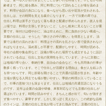
では、食べる人が世代をまたぐことが多いのも特徴です。子どもから高
齢者まで、同じ箱を囲み、同じ料理について語れることが場を温めま
す。料理が会話の糸口になり、食べながら思い出や近況が交わされる。
仕出しは、その時間を支える媒介になります。 一方で法要の席では、
仕出し料理は派手さではなく落ち着きと配慮が求められます。故人を偲
ぶ場では、料理が主張しすぎないこと、しかし粗末に見えないことが重
要です。味付けは穏やかに、油は控えめに、胃に負担が少ない構成へ。
京都の仕出しは、そうした「静けさの中の整い」を得意とします。 法
要では進行の流れがあり、料理はその流れを乱さない形で提供されなけ
ればなりません。温め直しが不要で、配膳がしやすく、時間が読める。
寺社の会館や集会所など、設備が限られた場所でも成立するように設計
されている点は、仕出し文化の実用性を示しています。 さらに京都に
は地域の寄り合い、奉納行事、自治会の会合など、今も共同体の行事が
数多く残っています。そこで仕出しが活躍する理由は、食が人を結ぶ力
を持つからです。同じ折箱を開けることで共通の話題が生まれ、年齢や
立場が異なる人同士でも場が整いやすい。季節の料理が入っていること
で、行事の意味づけも深まります。仕出しは地域の共通言語になりうる
のです。 近年は企業の会議や研修、来客対応などでも京都の仕出しが
選ばれています。時間が読みやすく、きちんと感が出て、匂いが強すぎ
ず食べやすい。豪華すぎず、しかし安っぽく見えない。この絶妙な品格
のラインは、京都の仕出し文化が培ってきた強みです。 京都の仕出し