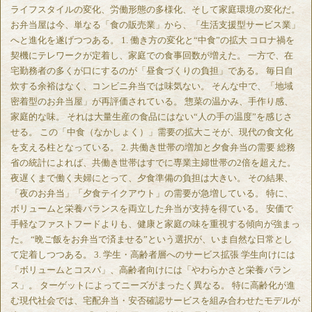
ライフスタイルの変化、労働形態の多様化、そして家庭環境の変化だ。
お弁当屋は今、単なる「食の販売業」から、「生活支援型サービス業」
へと進化を遂げつつある。 1. 働き方の変化と“中食”の拡大 コロナ禍を
契機にテレワークが定着し、家庭での食事回数が増えた。 一方で、在
宅勤務者の多くが口にするのが「昼食づくりの負担」である。 毎日自
炊する余裕はなく、コンビニ弁当では味気ない。 そんな中で、「地域
密着型のお弁当屋」が再評価されている。 惣菜の温かみ、手作り感、
家庭的な味。 それは大量生産の食品にはない“人の手の温度”を感じさ
せる。 この「中食（なかしょく）」需要の拡大こそが、現代の食文化
を支える柱となっている。 2. 共働き世帯の増加と夕食弁当の需要 総務
省の統計によれば、共働き世帯はすでに専業主婦世帯の2倍を超えた。
夜遅くまで働く夫婦にとって、夕食準備の負担は大きい。 その結果、
「夜のお弁当」「夕食テイクアウト」の需要が急増している。 特に、
ボリュームと栄養バランスを両立した弁当が支持を得ている。 安価で
手軽なファストフードよりも、健康と家庭の味を重視する傾向が強まっ
た。 “晩ご飯をお弁当で済ませる”という選択が、いま自然な日常とし
て定着しつつある。 3. 学生・高齢者層へのサービス拡張 学生向けには
「ボリュームとコスパ」、高齢者向けには「やわらかさと栄養バラン
ス」。 ターゲットによってニーズがまったく異なる。 特に高齢化が進
む現代社会では、宅配弁当・安否確認サービスを組み合わせたモデルが